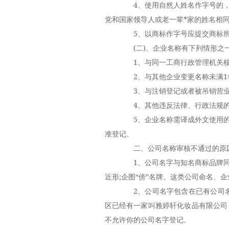
4、使用自然人姓名作字号的，
党和国家领导人或老一辈*家的姓名相
5、以商标作字号应提交商标所
(二)、企业名称有下列情形之
1、与同一工商行政管理机关核准
2、与其他企业变更名称未满1年
3、与注销登记或者被吊销营业执
4、其他违反法律、行政法规的
5、企业名称需译成外文使用的
准登记。
二、公司名称审核不通过的原
1、公司名字与知名商标品牌同
近形;企图“傍”名牌。这类公司命名、
2、公司名字包含在已有公司名
区已经有一家叫雅婷轩化妆品有限公司
不允许你的公司名字登记。