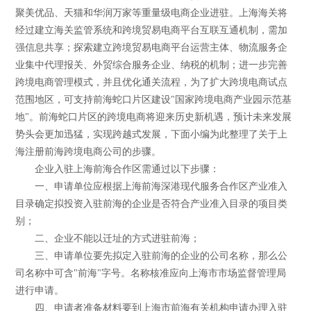
聚美优品、天猫和华润万家等重量级电商企业进驻。上海海关将
经过建立海关监管系统和跨境贸易电商平台互联互通机制，需加
强信息共享；探索建立跨境贸易电商平台运营主体、物流服务企
业集中代理报关、外贸综合服务企业、纳税的机制；进一步完善
跨境电商管理模式，并且优化通关流程，为了扩大跨境电商试点
范围地区，可支持前海蛇口片区建设"国家跨境电商产业园示范基
地"。前海蛇口片区的跨境电商将迎来历史新机遇，预计未来发展
势头会更加迅猛，实现跨越式发展，下面小编为此整理了关于上
海注册前海跨境电商公司的步骤。
企业入驻上海前海合作区需通过以下步骤：
一、申请单位应根据上海前海深港现代服务合作区产业准入
目录确定拟投资入驻前海的企业是否符合产业准入目录的项目类
别；
二、企业不能以迁址的方式进驻前海；
三、申请单位要先拟定入驻前海的企业的公司名称，那么公
司名称中可含"前海"字号。名称核准应向上海市市场监督管理局
进行申请。
四、申请者准备材料要到上海市前海有关机构申请办理入驻