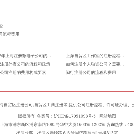
些
司流程费用
2017年上海注册微电子公司的要求及流程
上海自贸区工作室的注册流程与费用
注册外资公司的流程和政策
如何注册个人独资公司？需要哪些流程？
公司注册的费用构成要素
闵行注册公司的流程和费用
海自贸区注册公司
,
自贸区工商注册
等,提供公司注册流程、许可证办理、
版权所有 备案号：
沪ICP备17051098号-5
网站地图
海市浦东新区浦东南路1085号华申大厦1603室 1202室 咨询热线：400-0
杨浦分部：杨浦区赤峰路６５号同济科技园1号楼813室