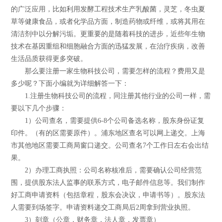
的广泛应用，比如利用发酵工程技术生产乳酸菌，灵芝，冬虫夏
草等健康食品，或者化学品方面，制造药物或纤维，或将其用在
清洁剂中以分解污垢。更重要的是随着科技的进步，近些年生物
技术在基因重组和细胞融合方面的迅猛发展，在治疗疾病，改善
生活品质获得更多突破。
那么要注册一家生物科技公司，需要怎样的流程？费用又是
多少呢？下面小编就为详细解答一下：
1.注册生物科技公司的流程，同注册其他行业的公司一样，需
要以下几个步骤：
1）公司查名，需要提供6-8个公司备选名称，股东身份证复
印件。（有的区需要原件）。浦东地区查名可以网上递交。上海
市其他地区需要工商局窗口递交。公司查名7个工作日左右会出结
果。
2）办理工商执照：公司名称核准后，需要确认公司经营范
围，提供股东法人监事的联系方式，电子邮件信息等。我们制作
好工商申请资料（包括章程，股东会决议，申请书等）。股东法
人需要到场签字。申请资料递交工商局后2周拿到营业执照。
3）刻章（公章，财务章，法人章，发票章）