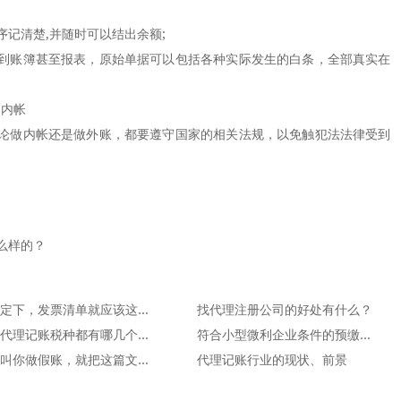
清楚,并随时可以结出余额;
账簿甚至报表，原始单据可以包括各种实际发生的白条，全部真实在
内帐
做内帐还是做外账，都要遵守国家的相关法规，以免触犯法法律受到
么样的？
新规定下，发票清单就应该这么开具！
找代理注册公司的好处有什么？
上海代理记账税种都有哪几个类型呢？
符合小型微利企业条件的预缴企业所得税时可享受税收优惠
谁敢叫你做假账，就把这篇文章让他看！
代理记账行业的现状、前景