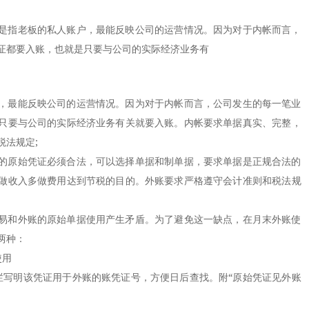
是指老板的私人账户，最能反映公司的运营情况。因为对于内帐而言，
证都要入账，也就是只要与公司的实际经济业务有
最能反映公司的运营情况。因为对于内帐而言，公司发生的每一笔业
只要与公司的实际经济业务有关就要入账。内帐要求单据真实、完整，
税法规定;
原始凭证必须合法，可以选择单据和制单据，要求单据是正规合法的
做收入多做费用达到节税的目的。外账要求严格遵守会计准则和税法规
和外账的原始单据使用产生矛盾。为了避免这一缺点，在月末外账使
两种：
使用
写明该凭证用于外账的账凭证号，方便日后查找。附“原始凭证见外账