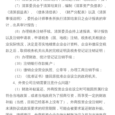
（7）清算委员会于清算结束日，编制《清算资产负债表》、
《清算损益表》、《债务清偿表》、《财产分配表》以及《清算
事项说明》，委托会计师事务所执行清算结束日之会计报表的审
计，出具审计报告；
（8）办理税务注销手续。清算委员会持上述报表、审计报告
以及注销申请表，申请税务（国、地税）注销。税务机关根据企
业实际情况，决定是否实地稽查企业会计资料。企业补缴应交税
款之后，取得税务机关出具的完税证明及税务登记证注销证明；
（9）办理财政、统计登记证注销手续；
（10）注销银行存款账户；
（11）缴销企业营业执照、公章等，办理工商注销手续；
（12）《批准证书》缴回原批准企业设立的政府机关。
4、外资公司注销需要注意什么问题?
（1）财政补贴返还。外商投资企业在设立时可能因所属行业
符合当地政策，或者当地政府为了招商引资，而享受一定的财政
补贴（当然，目前已经基本上没有了）。外商投资企业注销时，
未满协议或政策要求的经营期限，可能会被要求返还财政补贴。
因此，律师建议，外商投资企业在做出解散决议之前与当地政府