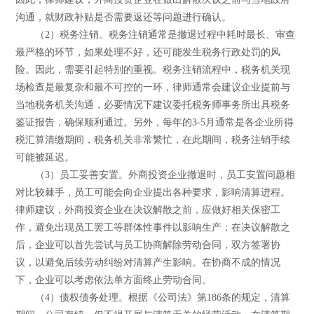
沟通，就财政补贴是否需要返还等问题进行确认。
（2）税务注销。税务注销通常是撤退过程中耗时最长、审查
最严格的环节，如果处理不好，还可能发生税务行政处罚的风
险。因此，需要引起特别的重视。税务注销流程中，税务机关现
场检查是最复杂和最不可控的一环，律师通常会建议企业提前与
当地税务机关沟通，必要情况下建议委托税务师事务所出具税务
鉴证报告，确保顺利通过。另外，每年的3-5月通常是各企业所得
税汇算清缴期间，税务机关非常繁忙，在此期间，税务注销手续
可能被延迟。
（3）员工妥善安置。外商投资企业撤退时，员工安置问题相
对比较棘手，员工可能会向企业提出各种要求，影响清算进程。
律师建议，外商投资企业在决议解散之前，应做好相关保密工
作，避免出现员工罢工等群体性事件以影响生产；在决议解散之
后，企业可以首先尝试与员工协商解除劳动合同，双方签署协
议，以避免后续劳动纠纷对清算产生影响。在协商不成的情况
下，企业可以考虑依法单方面终止劳动合同。
（4）债权债务处理。根据《公司法》第186条的规定，清算