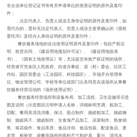
非企业单位登记证书等有关申请单位的资质证明的原件及复印
件；
．法定代表人、负责人或业主身份证明的原件及复印件，如
需代办的，需补充法定代表人、负责人或业主签章确认的《授权
委托书》及经办人身份证明的原件及复印件；
. 餐饮服务场地的合法使用证明原件及复印件：包括产权证
明、租赁合同、《建设用地规划许可证》、《建设用地批准
书》、《国有土地使用证》等，无法提交有效产权证明的场所，
经营者可凭各区人民政府、街道办事处、居（村）委会、社区工
作站、园区管委会（工业园区、科技园区）、市场开办管理单
位、物业管理公司、学校等单位或部门出具同意在该场所从事餐
饮服务经营活动的《场所使用证明》。
. 餐饮服务经营场所和设备布局、加工流程、卫生设施等示意
图及说明（示意图应注明申请人名称，详细标明烹调、粗加工、
切配、餐用具清洗消毒、保洁、面点制作、烧卤粗加工、烧卤腌
制、烧卤风干、烧卤制作、生食海产品加工、凉菜制作、熟食销
售、裱花操作、食品库房、食品冷却、食品包装、配送食品、更
衣室、检验室、就餐等场所的面积尺寸和炉具、案台、清洗水