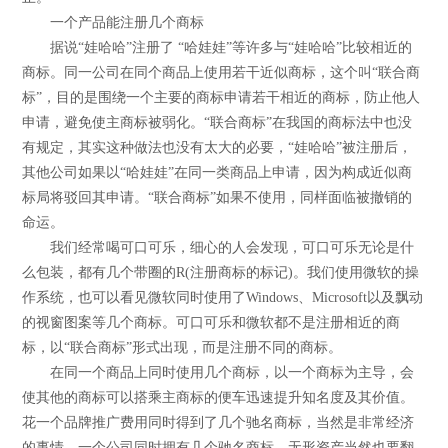
一个产品能注册几个商标
据说“娃哈哈”注册了 “哈娃娃”等许多与“娃哈哈”比较相近的
商标。同一公司在同个商品上使用若干近似商标，这个叫“联合商
标”，目的是围绕一个主要的商标申请若干相近的商标，防止他人
申请，避免使主商标被弱化。“联合商标”在我国的商标法中也没
有规定，其实这种做法也没有太大的必要，“娃哈哈”被注册后，
其他公司如果以“哈娃娃”在同一类商品上申请，因为构成近似商
标局将驳回其申请。“联合商标”如果不使用，同样面临被撤销的
命运。
我们经常喝可口可乐，细心的人会发现，可口可乐无论是什
么包装，都有几个带圈的R(注册商标的标记)。我们使用微软的操
作系统，也可以看见微软同时使用了Windows、Microsoft以及飘动
的视窗图案等几个商标。可口可乐和微软都不是注册相近的商
标，以“联合商标”形式出现，而是注册不同的商标。
在同一个商品上同时使用几个商标，以一个商标为主导，会
使其他的商标可以搭乘主商标的便车迅速提升知名度及其价值。
花一个品牌推广费用同时得到了几个驰名商标，当然是非常经济
的事情，一个公司同时拥有几个驰名商标，无形资产当然也要翻