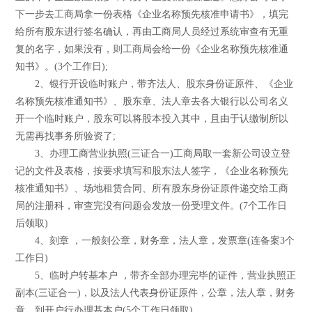
下一步去工商局拿一份表格《企业名称预先核准申请书》，填完
给所有股东进行签名确认，再由工商局人员经过系统审查有无重
复的名字，如果没有，则工商局会给一份《企业名称预先核准通
知书》。(3个工作日);
2、银行开设临时账户，带齐法人、股东身份证原件、《企业
名称预先核准通知书》、股东章、法人章去各大银行以公司名义
开一个临时账户，股东可以将股本投入其中，且由于认缴制所以
无需再找事务所验资了;
3、办理工商营业执照(三证合一)工商局取一套新公司设立登
记的文件及表格，按要求填写和股东法人签字，《企业名称预先
核准通知书》、场地租赁合同、所有股东身份证原件递交给工商
局的注册科，审查完没有问题会发放一份受理文件。(7个工作日
后领取)
4、刻章 ，一般刻公章，财务章，法人章，发票章(连备案3个
工作日)
5、临时户转基本户 ，带齐全部办理完毕的证件，营业执照正
副本(三证合一)，以及法人代表身份证原件，公章，法人章，财务
章。到开户行办理基本户(5个工作日领取)