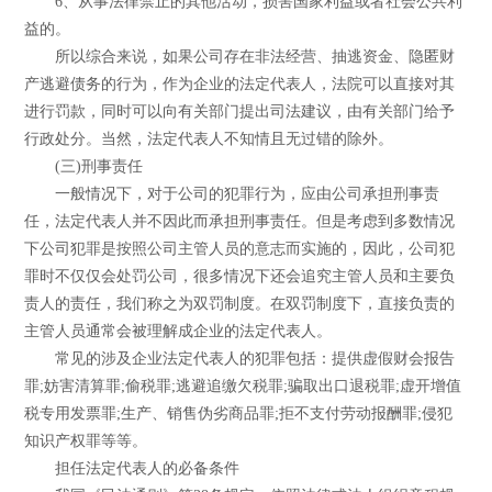
6、从事法律禁止的其他活动，损害国家利益或者社会公共利
益的。
所以综合来说，如果公司存在非法经营、抽逃资金、隐匿财
产逃避债务的行为，作为企业的法定代表人，法院可以直接对其
进行罚款，同时可以向有关部门提出司法建议，由有关部门给予
行政处分。当然，法定代表人不知情且无过错的除外。
(三)刑事责任
一般情况下，对于公司的犯罪行为，应由公司承担刑事责
任，法定代表人并不因此而承担刑事责任。但是考虑到多数情况
下公司犯罪是按照公司主管人员的意志而实施的，因此，公司犯
罪时不仅仅会处罚公司，很多情况下还会追究主管人员和主要负
责人的责任，我们称之为双罚制度。在双罚制度下，直接负责的
主管人员通常会被理解成企业的法定代表人。
常见的涉及企业法定代表人的犯罪包括：提供虚假财会报告
罪;妨害清算罪;偷税罪;逃避追缴欠税罪;骗取出口退税罪;虚开增值
税专用发票罪;生产、销售伪劣商品罪;拒不支付劳动报酬罪;侵犯
知识产权罪等等。
担任法定代表人的必备条件