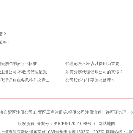
谱？
策略！
理记账”呼唤行业标准
代理记账不应该以费用为首要
上海注册公司-不敢找代理记账公司，怕被坑？
如何分辨代理记账公司的真假？
上海代理记账税务风控什么意思呢？
公司股份转让要怎么处理？
海自贸区注册公司
,
自贸区工商注册
等,提供公司注册流程、许可证办理、
版权所有 备案号：
沪ICP备17051098号-5
网站地图
海市浦东新区浦东南路1085号华申大厦1603室 1202室 咨询热线：400-0