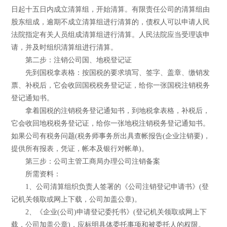
日起十五日内成立清算组，开始清算。有限责任公司的清算组由
股东组成，逾期不成立清算组进行清算的，债权人可以申请人民
法院指定有关人员组成清算组进行清算。人民法院应当受理该申
请，并及时组织清算组进行清算。
第二步：注销公司国、地税登记证
先到国税拿表格：按国税的要求填写、签字、盖章、缴销发
票、补税后，它会收回国税税务登记证，给你一张国税注销税务
登记通知书。
拿着国税的注销税务登记通知书，到地税拿表格，补税后，
它会收回地税税务登记证，给你一张地税注销税务登记通知书。
如果公司有税务问题(税务师事务所出具查帐报告(企业注销要)，
提供所有报表，凭证，帐本及银行对帐单)。
第三步：公司主管工商局办理公司注销备案
所需资料：
1、公司清算组织负责人签署的《公司注销登记申请书》(登
记机关领取或网上下载，公司加盖公章)。
2、《企业(公司)申请登记委托书》(登记机关领取或网上下
载，公司加盖公章)，应标明具体委托事项和被委托人的权限。